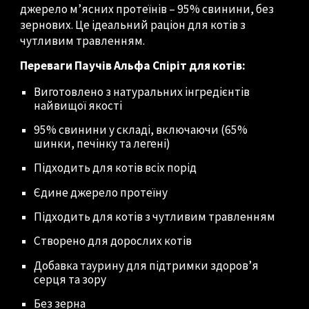
джерело м’ясних протеїнів – 95% свинини, без
зернових. Це ідеальний раціон для котів з
чутливим травленням.
Переваги Паучів Альфа Спіріт для котів:
Виготовлено з натуральних інгредієнтів
найвищої якості
95% свинини у складі, включаючи (65%
шинки, печінку та легені)
Підходить для котів всіх порід
Єдине джерело протеїну
Підходить для котів з чутливим травленням
Створено для дорослих котів
Добавка таурину для підтримки здоров’я
серця та зору
Без зерна