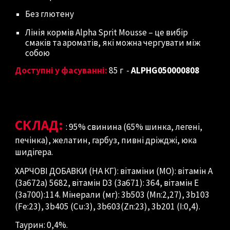
Без глютену
Лінія кормів Alpha Sprit Mousse – це вибір
смаків та ароматів, які можна чергувати між
собою
Доступні у фасуванні:
85 г
-
ALPHG050000808
СКЛАД:
: 95% свинина (65% шинка, легені,
печінка), желатин, гарбуз, пивні дріжджі, юка
шидігера.
ХАРЧОВІ ДОБАВКИ (НА КГ): вітаміни (МО): вітамін A
(3a672a) 5682, вітамін D3 (3a671): 364, вітамін E
(3a700):114. Мінерали (мг): 3b503 (Mn:2,27), 3b103
(Fe:23), 3b405 (Cu:3), 3b603(Zn:23), 3b201 (I:0,4).
Таурин: 0,4%.