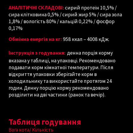
АНАЛІТИЧНІ СКЛАДОВІ:
сирий протеїн 10,5% /
сира клітковина 0,5% / сирий жир 5% / сира зола
1,8% / вологість 80% / кальцій 0,22% / фосфор
0,17%
Обмінна енергія на кг:
958 ккал – 4008 кДж.
Інструкція з годування:
денна порція корму
вказана у таблиці, на упаковці. Рекомендовано
подавати корм кімнатної температури. Після
відкриття упаковки зберігайте корм в
холодильнику та використайте протягом 24
годин. Денну порцію корму рекомендовано
розділити на дві частини (ранок та вечір).
Таблиця годування
Вага
кота
/ Кількість