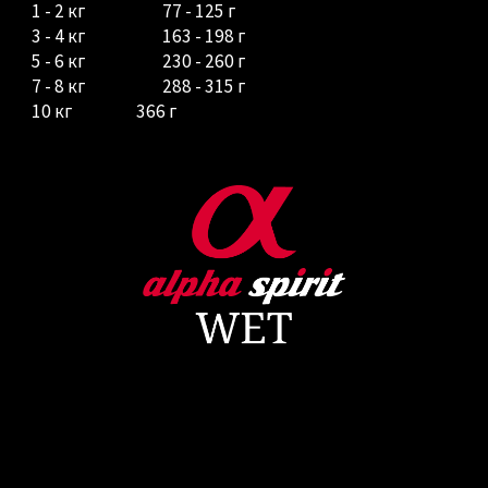
1 - 2 кг
77
-
125
г
3 - 4 кг
163
-
198
г
5 - 6 кг
230
-
260
г
7 - 8 кг
288
-
315
г
10 кг
366
г