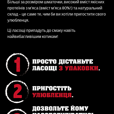
Більші за розміром шматочки, високий вміст якісних
протеїнів з м’яса (вміст м’яса 80%!) та натуральний
склад – це саме те, чим би ви хотіли пригостити свого
улюбленця.
Ці ласощі припадуть до смаку навіть
найвибагливішим котикам!