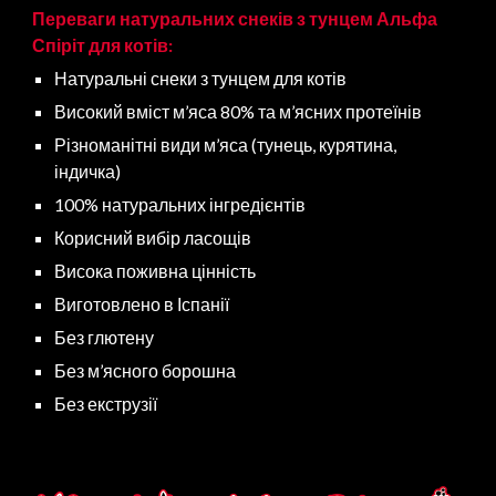
Переваги натуральних снеків з тунцем Альфа
Спіріт для
котів
:
Натуральні снеки з тунцем для
котів
Високий вміст м’яса 80% та м’ясних протеїнів
Різноманітні види м’яса (тунець, курятина,
індичка)
100% натуральних інгредієнтів
Корисний вибір ласощів
Висока поживна цінність
Виготовлено в Іспанії
Без глютену
Без м’ясного борошна
Без екструзії