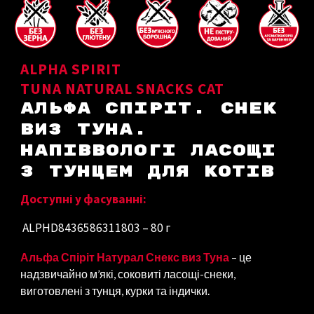
ALPHA SPIRIT
TUNA NATURAL SNACKS CAT
АЛЬФА СПІРІТ. СНЕК
ВИЗ ТУНА.
НАПІВВОЛОГІ ЛАСОЩІ
З ТУНЦЕМ ДЛЯ
КОТІВ
Доступні у фасуванні:
ALPHD8436586311803
– 80 г
Альфа Спіріт Натурал Снекс виз Туна
– це
надзвичайно м’які, соковиті ласощі-снеки,
виготовлені з тунця, курки та індички.