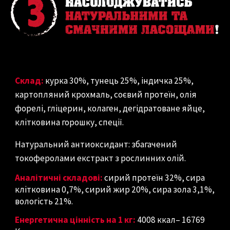
Склад:
курка 30%, тунець 25%, індичка 25%,
картопляний крохмаль, соєвий протеїн, олія
форелі, гліцерин, колаген, дегідратоване яйце,
клітковина горошку, спеції.
Натуральний антиоксидант: збагачений
токоферолами екстракт з рослинних олій.
Аналітичні складові:
сирий протеїн 32%, сира
клітковина 0,7%, сирий жир 20%, сира зола 3,1%,
вологість 21%.
Енергетична цінність на 1 кг:
4008 ккал– 16769