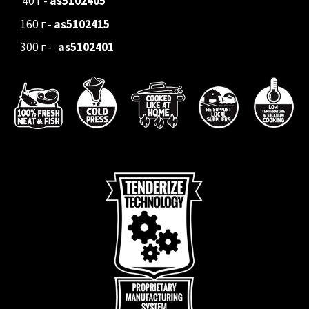
40 г
-
as5102405
160 г -
as5102415
300 г -
as5102401