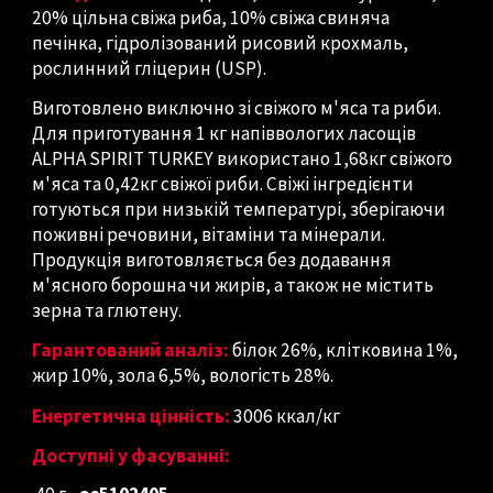
20% цільна свіжа риба, 10% свіжа свиняча
печінка, гідролізований рисовий
крохмаль
,
рослинний гліцерин (USP).
Виготовлено виключно зі свіжого м'яса та риби.
Для приготування 1 кг напіввологих ласощів
ALPHA SPIRIT TURKEY використано 1,68кг свіжого
м'яса та 0,42кг свіжої риби. Свіжі інгредієнти
готуються при низькій температурі, зберігаючи
поживні речовини, вітаміни та мінерали.
Продукція виготовляється без додавання
м'ясного борошна чи жирів, а також не містить
зерна та глютену.
Гарантований аналіз:
білок 26%, клітковина 1%,
жир 10%, зола 6,5%, вологість 28%.
Енергетична цінність:
3006 ккал/кг
Доступні у фасуванні: