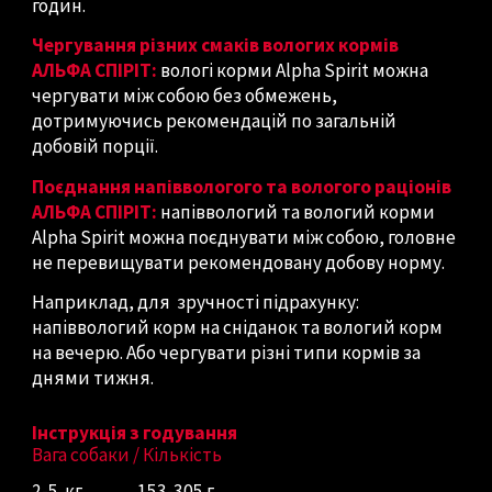
годин.
Чергування різних смаків вологих кормів
АЛЬФА СПІРІТ:
вологі корми Alpha Spirit можна
чергувати між собою без обмежень,
дотримуючись рекомендацій по загальній
добовій порції.
Поєднання напіввологого та вологого раціонів
АЛЬФА СПІРІТ:
напіввологий та вологий корми
Alpha Spirit можна поєднувати між собою, головне
не перевищувати рекомендовану добову норму.
Наприклад, для зручності підрахунку:
напіввологий корм на сніданок та вологий корм
на вечерю. Або чергувати різні типи кормів за
днями тижня.
Інструкція з годування
Вага собаки / Кількість
2-5 кг
153-305 г