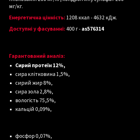
мг/кг.
Енергетична цінність:
1208 ккал - 4632 кДж.
Доступні у фасуванні:
400 г
-
as576314
Гарантований аналіз:
Сирий протеїн 12%,
сира клітковина 1,5%,
сирий жир 8%,
сира зола 2,8%,
вологість 75,5%,
кальцій 0,09%,
фосфор 0,07%,