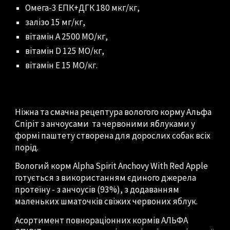
Омега-3 ЕПК+ДГК 180 мкг/кг,
залізо 15 мг/кг,
вітамін A 2500 МО/кг,
вітамін D 125 МО/кг,
вітамін E 15 МО/кг.
Ніжна та смачна рецептура вологого корму Альфа
Спіріт з анчоусами та червоними яблуками у
формі паштету створена для дорослих собак всіх
порід.
Вологий корм Alpha Spirit Anchovy With Red Apple
готується з використанням єдиного джерела
протеїну - з анчоусів (93%), з додаванням
маленьких шматочків свіжих червоних яблук.
Асортимент повнораціонних кормів АЛЬФА