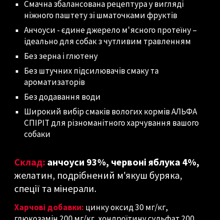
Смачна збалансована рецептура у вигляді
ніжного паштету зі шматочками фруктів
Анчоуси - єдине джерело м
'
ясного протеїну –
ідеально для собак з чутливим травленням
Без зерна і глютену
Без штучних підсилювачів смаку та
ароматизаторів
Без додавання води
Широкий вибір смаків вологих кормів АЛЬФА
СПІРІТ для різноманітного харчування вашого
собаки
Склад:
анчоуси 93%, червоні яблука 4%,
желатин, подрібнен
ий м'якуш
буряка,
спеції та мінерали.
Харчові добавки:
цинку оксид 30 мг/кг,
глюкозамін 200 мг/кг, хондроїтину сульфат 200