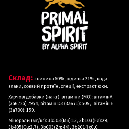
Склад:
свинина 60%, індичка 21%, вода,
злаки, соєвий протеїн, спеції, екстракт юки.
Харчові добавки (на кг): вітаміни (МО): вітамінA
(3a672a) 7954, вітамін D3 (3a671): 509, вітамін E
(3a700): 159.
Мінерали (мг/кг): 3b503(Mn):13, 3b103(Fe):29,
3b405(Cu:2,7), 3b603(Zn: 44), 3b201(I):0,6.