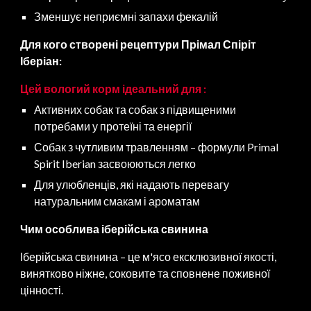
Зменшує неприємні запахи фекалій
Для кого створені рецептури Пр
і
мал Спіріт
Іберіан:
Цей вологий корм ідеальний для :
Активних собак та собак з підвищеними
потребами у протеїні та енергії
Собак з чутливим травленням – формули Primal
Spirit Iberian засвоюються легко
Для улюбленців, які надають перевагу
натуральним смакам і ароматам
Чим особлива іберійська свинина
Іберійська свинина – це м'ясо ексклюзивної якості,
винятково ніжне, соковите та сповнене поживної
цінності.