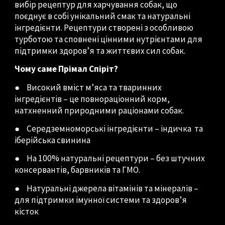
вибір рецептур для харчування собак, що
поєднує в собі унікальний смак та натуральні
інгредієнти. Рецептури створені з особливою
турботою та сповнені цінними нутрієнтами для
підтримки здоров’я та життєвих сил собак.
Чому саме Пр
і
мал Спіріт?
●
Високий вміст м’яса та тваринних
інгредієнтів – це повнораціонний корм,
натхненний природними раціонами собак.
●
Середземноморські інгредієнти –
індичка
та
іберійська свинина
●
На 100% натуральні рецептури – без штучних
консервантів, барвників та ГМО.
●
Натуральні джерела вітамінів та мінералів –
для підтримки імунної системи та здоров’я
кісток