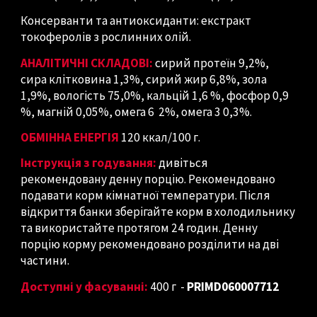
Консерванти та антиоксиданти: екстракт
токоферолів з рослинних олій.
АНАЛІТИЧНІ СКЛАДОВІ:
сирий протеїн 9,2%,
сира
клітковина
1,3%, сирий жир 6,8%, зола
1,9%, вологість 75,0%,
кальцій 1,6 %, фосфор 0,9
%, магній 0,05%, омега 6 2%, омега 3 0,3%.
ОБМІННА ЕНЕРГІЯ
120 ккал/100 г.
Інструкція з годування:
дивіться
рекомендовану денну порцію. Рекомендовано
подавати корм кімнатної температури. Після
відкриття банки зберігайте корм в холодильнику
та використайте протягом 24 годин. Денну
порцію корму рекомендовано розділити на дві
частини.
Доступні у фасуванні:
400 г
-
PRIMD060007712