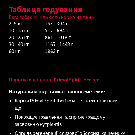
Таблиця годування
Вага собаки/ Кількість корму на день
2 -5 кг
15
3
-
304
г
10 - 15 кг
5
12
- 6
94
г
20 - 25 кг
8
6
1 -
1018
г
30 - 40 кг
11
67
- 14
48
г
60 кг
1963
г
Переваги раціонів Primal Spirit Iberian:
Натуральна підтримка травної системи:
Корми Primal Spirit Iberian містять екстракт юки,
що:
Покращує травлення та сприяє кращому
засвоєнню нутрієнтів
Сприяє регенерації слизової оболонки кишечнику