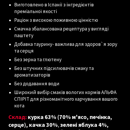
Виготовлено в Іспанії з інгредієнтів
преміальної якості
Раціон з високою поживною цінністю
Смачна збалансована рецептура у вигляді
паштету
Добавка таурину- важлива для здоров`я зору
та серця
Без зерна та глютену
Без штучних підсилювачів смаку та
ароматизаторів
Без додавання води
Широкий вибір смаків вологих кормів АЛЬФА
СПІРІТ для різноманітного харчування вашого
кота
Склад:
курка 63% (70% м'ясо, печінка,
серце), качка 30%
зелені яблука 4%,
,