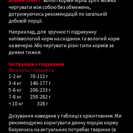
АЛЬФА СПІРІТ:
вологі корми Alpha Spirit можна
чергувати між собою без обмежень,
дотримуючись рекомендацій по загальній
добовій порції.
Наприклад, для зручності підрахунку:
напіввологий корм на сніданок та вологий корм
на вечерю. Або чергувати різні типи кормів за
днями тижня.
Інструкція з годування
Вага кота / Кількість
1-2 кг
70-112 г
3-4
кг
146-177 г
5-6
кг
206-233 г
7-8
кг
258-282 г
< 10
кг
328 г
Дозування наведене у таблиці є орієнтовним. Ми
рекомендуємо коригувати денну порцію корму
базуючись на актуальних потребах тварини (в