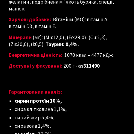
желатин, подрібнена м`якоть буряка, спеції,
маніок.
Харчові добавки:
Вітаміни (МО): вітамін A,
вітамін D3, вітамін E.
Мінерали
(мг): (Mn:12,0), (Fe:29,0), (Cu:2,3),
(Zn:30,0), (I:0,5).
Таурин: 0,4%.
Енергетична цінність:
1070 ккал – 4477 кДж.
Доступні у фасуванні:
200 г
-
as311490
Гарантований аналіз:
сирий протеїн 10%,
сира клітковина 1,1%,
сирий жир 5,4%,
сира зола 1,4%,