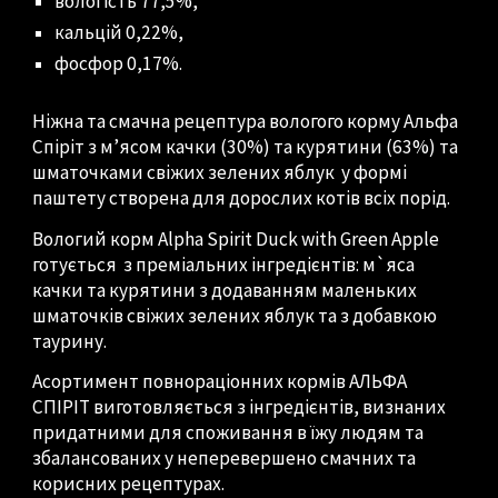
вологість 77,5%,
кальцій 0,22%,
фосфор 0,17%.
Ніжна та смачна рецептура вологого корму Альфа
Спіріт з м’ясом качки (30%) та курятини (63%) та
шматочками свіжих зелених яблук у формі
паштету створена для дорослих котів всіх порід.
Вологий корм Alpha Spirit Duck with Green Apple
готується з преміальних інгредієнтів: м`яса
качки та курятини з додаванням маленьких
шматочків свіжих зелених яблук та з добавкою
таурину.
Асортимент повнораціонних кормів АЛЬФА
СПІРІТ виготовляється з інгредієнтів, визнаних
придатними для споживання в їжу людям та
збалансованих у неперевершено смачних та
корисних рецептурах.