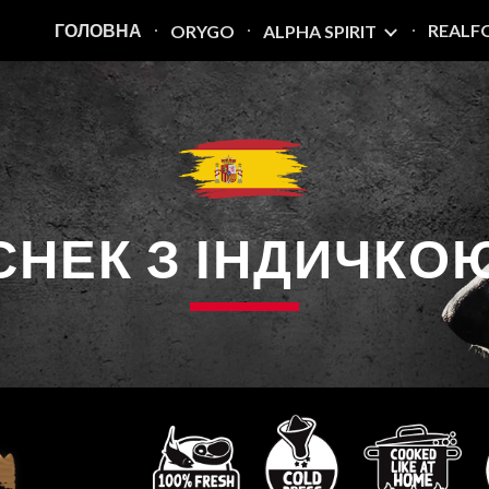
ГОЛОВНА
REALF
ORYGO
ALPHA SPIRIT
ip to main content
Skip to navigat
СНЕК З ІНДИЧКО