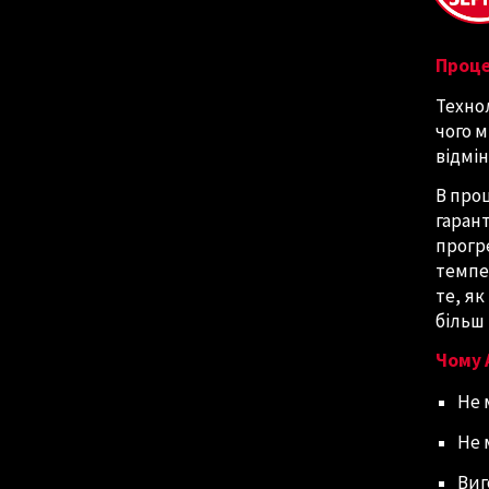
Проце
Технол
чого 
відмін
В про
гаран
прогре
темпе
те, як
більш
Чому 
Не 
Не 
Виг