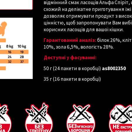
відмінний смак ласощів Альфа Спіріт,
схожий на делікатне приготування їжі
дозволяє отримувати продукт з висо
цінністю, щоб запропонувати Вам вибі
корисних ласощів для вашої кішки.
Гарантований аналіз:
білок 26%, клі
10%, зола 6,5%, вологість 28%.
Доступні у фасуванні:
50 г (24 пакети в коробці)
as8002350
35 г
(
16
пакети в коробці)