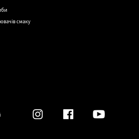
иби
ювачів смаку
і