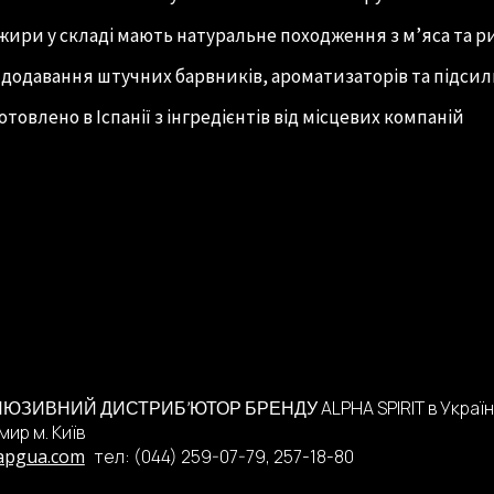
 жири у складі мають натуральне походження з м’яса та р
 додавання штучних барвників, ароматизаторів та підсил
отовлено в Іспанії з інгредієнтів від місцевих компаній
ALPHA SPIRIT
в Україн
ЛЮЗИВНИЙ ДИСТРИБ’ЮТОР
БРЕНДУ
мир м.
Київ
apgua.com
тел: (044) 259-07-79
, 257-18-80