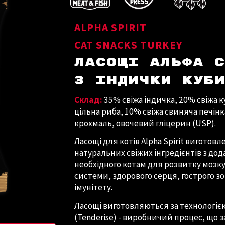
ALPHA SPIRIT
CAT SNACKS
TURKEY
ЛАСОЩІ АЛЬФА 
З
ІНДИЧКИ
КУБ
Склад:
35% свіжа індичка, 20% свіжа к
цільна риба, 10% свіжа свиняча печінк
крохмаль, овочевий гліцерин (USP).
Ласощі для котів Alpha Spirit виготов
натуральних свіжих інгредієнтів з до
необхідного котам для розвитку мозку
системи, здорового серця, гострого зо
імунітету.
Ласощі виготовляються за технологіє
(Tenderise) - виробничий процес, що 