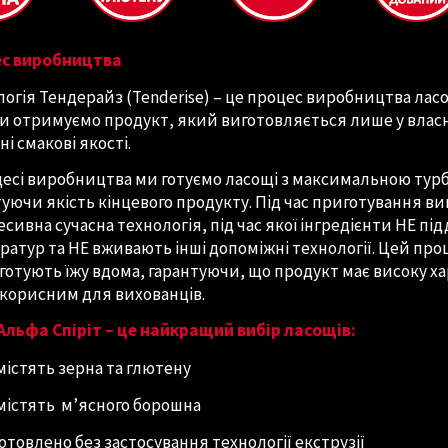
с виробництва
огія Тендерайз (Tenderise) – це процес виробництва ласо
ми отримуємо продукт, який виготовляється лише у власн
ні смакові якості.
цесі виробництва ми готуємо ласощі з максимальною тур
туючи якість кінцевого продукту. Під час приготування в
сивна сучасна технологія, під час якої інгредієнти НЕ пі
ратур та НЕ вживають інші допоміжні технології. Цей про
 готують їжу вдома, гарантуючи, що продукт має високу хар
 корисним для вихованців.
Альфа Спіріт – це найкращий вибір ласощів:
містять зерна та глютену
містять м’ясного борошна
отовлено без застосування технології екструзії