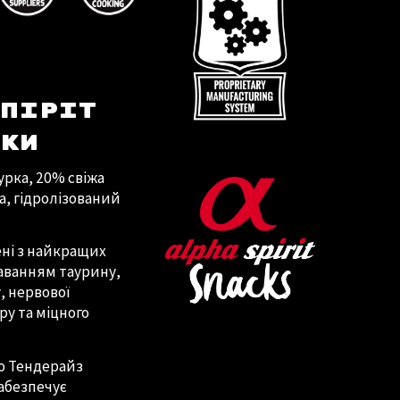
СПІРІТ
ИКИ
урка, 20% свіжа
а, гідролізований
лені з найкращих
даванням таурину,
, нервової
ру та міцного
ю Тендерайз
забезпечує