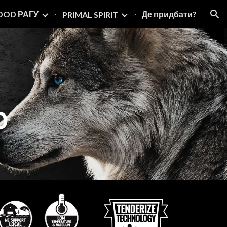
OOD РАГУ
Де придбати?
PRIMAL SPIRIT
ion
Ю