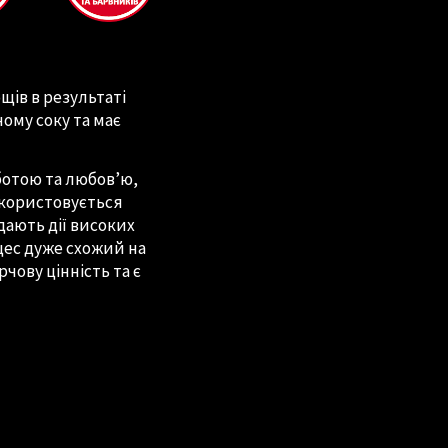
щів в результаті
ому соку та має
ботою та любов’ю,
икористовується
ддають дії високих
цес дуже схожий на
чову цінність та є