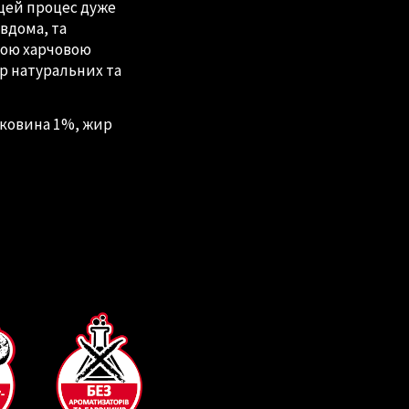
 цей процес дуже
 вдома, та
кою харчовою
р натуральних та
тковина 1%, жир