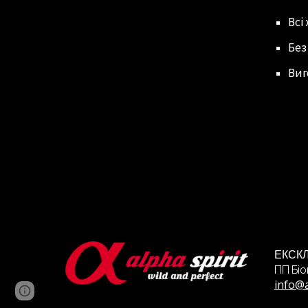
Всі
Без
Виг
ЕКСК
ПП Біо
info@
Page
Google Sites
Report abuse