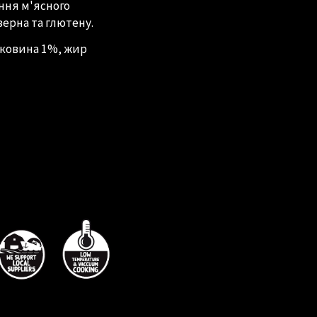
ння м'ясного
зерна та глютену.
тковина 1%, жир