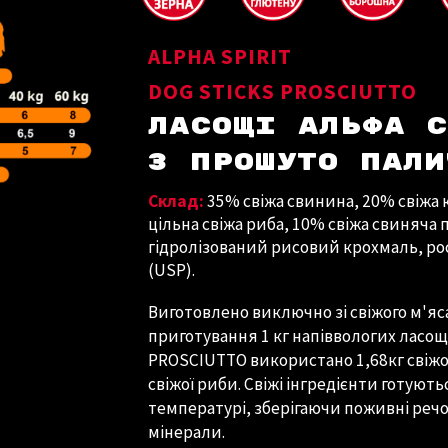
ALPHA SPIRIT
DOG STICKS
PROSCIUTTO
ЛАСОЩІ АЛЬФА 
З
ПРОШУТО
ПАЛИ
Склад:
3
5% свіжа свинина, 20% свіжа
цільна свіжа риба, 10% свіжа свиняча 
гідролізований рисовий
крохмаль
, р
(USP).
Виготовлено виключно зі свіжого м'яс
приготування 1 кг напіввологих ласощ
PROSCIUTTO використано 1,68кг свіжог
свіжої риби. Свіжі інгредієнти готуют
температурі, зберігаючи поживні речо
мінерали.