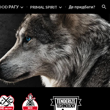
OOD РАГУ
Де придбати?
PRIMAL SPIRIT
ion