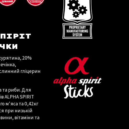
СПІРІТ
ЧКИ
 курятина, 20%
печінка,
ослинний гліцерин
а та риби. Для
ів ALPHA SPIRIT
о м'яса та 0,42кг
ься при низькій
вини, вітаміни та