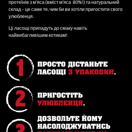
протеїнів з м’яса (вміст м’яса 80%!) та натуральний
склад – це саме те, чим би ви хотіли пригостити свого
улюбленця.
Ці ласощі припадуть до смаку навіть
найвибагливішим котикам!