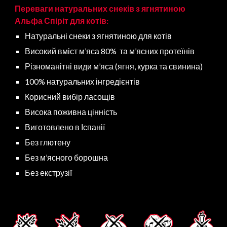
Переваги натуральних снеків з ягнятиною
Альфа Спіріт для
котів
:
Натуральні снеки з ягнятиною для
котів
Високий вміст м’яса 80% та м’ясних протеїнів
Різноманітні види м’яса (ягня, курка та свинина)
100% натуральних інгредієнтів
Корисний вибір ласощів
Висока поживна цінність
Виготовлено в Іспанії
Без глютену
Без м’ясного борошна
Без екструзії