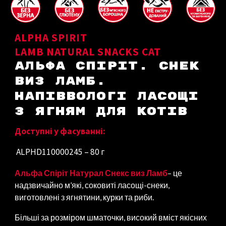
ALPHA SPIRIT
LAMB NATURAL SNACKS
CAT
АЛЬФА СПІРІТ. СНЕК
ВИЗ ЛАМБ.
НАПІВВОЛОГІ ЛАСОЩІ
З ЯГНЯМ ДЛЯ
КОТІВ
Доступні у фасуванні:
ALPHD110000245 – 80 г
Альфа Спіріт Натурал Снекс виз Ламб
– це
надзвичайно м’які, соковиті ласощі-снеки,
виготовлені з ягнятини
,
курки та
риби
.
Більші за розміром шматочки, високий вміст якісних