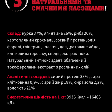
Склад:
курка 37%, ягнятина 26%, риба 20%,
картопляний крохмаль, соєвий протеїн, олія
форелі, гліцерин, колаген, дегідратоване яйце,
клітковина горошку, спеції, екстракт юки.
Натуральний антиоксидант: збагачений
токоферолами екстракт з рослинних олій.
Аналітичні складові:
сирий протеїн 33%, сира
клітковина 0,9%, сирий жир 18%, сира зола 2,2%,
вологість 21%.
Енергетична цінність на 1 кг:
3936 Ккал – 16468
кДж.