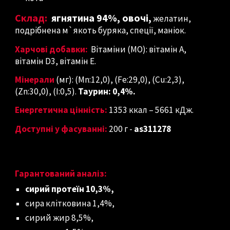
С
клад:
ягнятина 94%, овочі,
желатин,
подрібнена м`якоть буряка, спеції, маніок.
Харчові добавки:
Вітаміни (МО): вітамін A,
вітамін D3, вітамін E.
Мінерали
(мг): (Mn:12,0), (Fe:29,0), (Cu:2,3),
(Zn:30,0), (I:0,5).
Таурин: 0,4%.
Енергетична цінність:
1353 ккал – 5661 кДж.
Доступні у фасуванні:
200 г
-
as311278
Гарантований аналіз:
сирий протеїн 10,3%,
сира клітковина 1,4%,
сирий жир 8,5%,