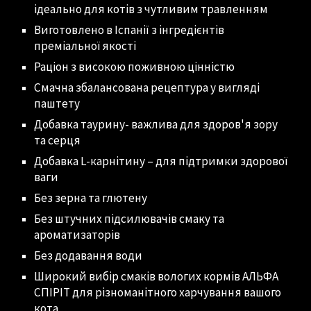
ідеально для котів з чутливим травленням
Виготовлено в Іспанії з інгредієнтів
преміальної якості
Раціон з високою поживною цінністю
Смачна збалансована рецептура у вигляді
паштету
Добавка таурину- важлива для здоров'я зору
та серця
Добавка L-карнітину – для підтримки здорової
ваги
Без зерна та глютену
Без штучних підсилювачів смаку та
ароматизаторів
Без додавання води
Широкий вибір смаків вологих кормів АЛЬФА
СПІРІТ для різноманітного харчування вашого
кота