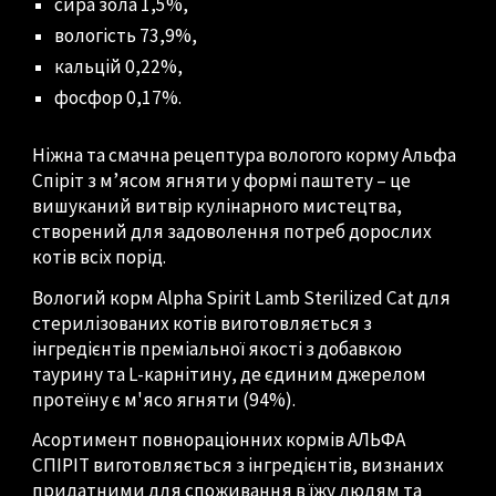
сира зола 1,5%,
вологість 73,9%,
кальцій 0,22%,
фосфор 0,17%.
Ніжна та смачна рецептура вологого корму Альфа
Спіріт з м’ясом ягняти у формі паштету – це
вишуканий витвір кулінарного мистецтва,
створений для задоволення потреб дорослих
котів всіх порід.
Вологий корм Alpha Spirit Lamb Sterilized Cat для
стерилізованих котів виготовляється з
інгредієнтів преміальної якості з добавкою
таурину та L-карнітину, де єдиним джерелом
протеїну є м'ясо ягняти (94%).
Асортимент повнораціонних кормів АЛЬФА
СПІРІТ виготовляється з інгредієнтів, визнаних
придатними для споживання в їжу людям та