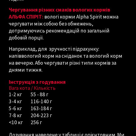
Чергування різних смаків вологих кормів
АЛЬФА СПІРІТ:
вологі корми Alpha Spirit можна
чергувати між собою без обмежень,
дотримуючись рекомендацій по загальній
добовій порції.
Наприклад, для зручності підрахунку:
напіввологий корм на сніданок та вологий корм
на вечерю. Або чергувати різні типи кормів за
днями тижня.
Інструкція з годування
Вага кота / Кількість
1-2
кг
55 - 88 г
3-4
кг
116-140 г
5-6
кг
163-184 г
7-8
кг
204-223 г
<10 кг
256 г
Дозування наведене у таблиці є орієнтовним. Ми