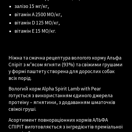
залізо 15 мг/кг,
вітамін A 2500 МО/кг,
вітамін D 125 МО/кг,
вітамін E 15 МО/кг.
Ніжна та смачна рецептура вологого корму Альфа
Спіріт з м’ясом ягняти (93%) та свіжими грушами
у формі паштету створена для дорослих собак
всіх порід.
Вологий корм Alpha Spirit Lamb with Pear
готується з використанням єдиного джерела
протеїну – ягнятини, з додаванням шматочків
свіжої груші.
Асортимент повнораціонних кормів АЛЬФА
СПІРІТ виготовляється з інгредієнтів преміальної