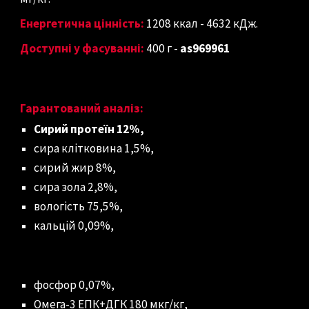
Енергетична цінність:
1208 ккал - 4632 кДж.
Доступні у фасуванні:
400 г
-
as969961
Гарантований аналіз:
Сирий протеїн 12%,
сира клітковина 1,5%,
сирий жир 8%,
сира зола 2,8%,
вологість 75,5%,
кальцій 0,09%,
фосфор 0,07%,
Омега-3 ЕПК+ДГК 180 мкг/кг,