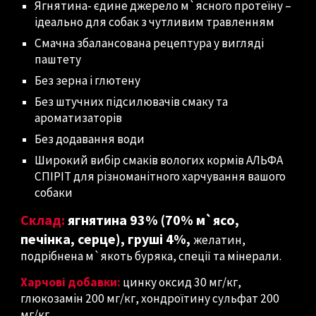
Ягнятина- єдине джерело м`ясного протеїну –
ідеально для собак з чутливим травленням
Смачна збалансована рецептура у вигляді
паштету
Без зерна і глютену
Без штучних підсилювачів смаку та
ароматизаторів
Без додавання води
Широкий вибір смаків вологих кормів АЛЬФА
СПІРІТ для різноманітного харчування вашого
собаки
Склад:
ягнятина 93% (70% м`ясо,
печінка, серце), груші 4%,
желатин,
подрібнена м`якоть буряка, спеції та мінерали.
Харчові добавки:
цинку оксид 30 мг/кг,
глюкозамін 200 мг/кг, хондроїтину сульфат 200
мг/кг.