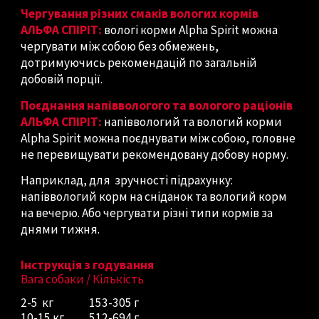
Чергування різних смаків вологих кормів
АЛЬФА СПІРІТ:
вологі корми Alpha Spirit можна
чергувати між собою без обмежень,
дотримуючись рекомендацій по загальній
добовій порції.
Поєднання напіввологого та вологого раціонів
АЛЬФА СПІРІТ:
напіввологий та вологий корми
Alpha Spirit можна поєднувати між собою, головне
не перевищувати рекомендовану добову норму.
Наприклад, для зручності підрахунку:
напіввологий корм на сніданок та вологий корм
на вечерю. Або чергувати різні типи кормів за
днями тижня.
Інструкція з годування
Вага собаки / Кількість
2-5 кг
153-305 г
10-15 кг
512-694 г