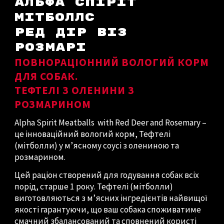
АЛЬФА СПІРІТ
МІТБОЛЛС
РЕД ДІР ВІЗ
РОЗМАРІ
ПОВНОРАЦІОННИЙ ВОЛОГИЙ КОРМ
ДЛЯ СОБАК.
ТЕФТЕЛІ З ОЛЕНИНИ З
РОЗМАРИНОМ
Alpha Spirit Meatballs with Red Deer and Rosemary –
це інноваційний вологий корм, Тефтелі
(мітболли) у м’ясному соусі з олениною та
розмарином.
Цей раціон створений для годування собак всіх
порід, старше 1 року. Тефтелі (мітболли)
виготовляються з м’ясних інгредієнтів найвищої
якості гарантуючи, що ваш собака споживатиме
смачний збалансований та сповнений користі