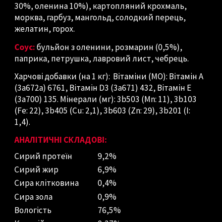
30%, оленина 10%), картопляний крохмаль,
морква, гарбуз, мангольд, солодкий перець,
желатин, горох.
Соус:
бульйон з оленини, розмарин (0,5%),
паприка, петрушка, лавровий лист, чебрець.
Харчові добавки (на 1 кг): Вітаміни (МО): Вітамін A
(3a672a) 6761, Вітамін D3 (3a671) 432, Вітамін E
(3a700) 135. Мінерали (мг): 3b503 (Mn: 11), 3b103
(Fe: 22), 3b405 (Cu: 2,1), 3b603 (Zn: 29), 3b201 (I:
1,4).
АНАЛІТИЧНІ СКЛАДОВІ:
Сирий протеїн
9,2%
Сирий жир
6,9%
Сира клітковина
0,4%
Сира зола
0,9%
Вологість
76,5%