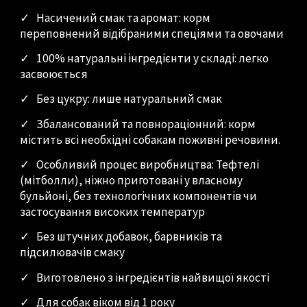
✓
Насичений смак та аромат: корм
переповнений відібраними спеціями та овочами
✓
100% натуральні інгредієнти у складі: легко
засвоюється
✓
Без цукру: лише натуральний смак
✓
Збалансований та повнораціонний: корм
містить всі необхідні собакам поживні речовини.
✓
Особливий процес виробництва: Тефтелі
(мітболли), ніжно приготовані у власному
бульйоні, без технологічних компонентів чи
застосування високих температур
✓
Без штучних добавок, барвників та
підсилювачів смаку
✓
Виготовлено з інгредієнтів найвищої якості
✓
Для собак віком від 1 року