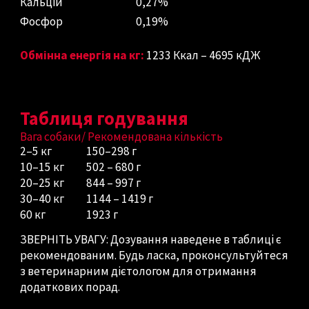
Кальцій
0,27%
Фосфор
0,19%
Обмінна енергія на кг:
1233 Ккал – 4695 кДЖ
Таблиця годування
Вага собаки/
Рекомендована кількість
2–5 кг
15
0
–
298
г
10–15 кг
502
–
680
г
20–25 кг
8
44
–
997
г
30–40 кг
1144
– 14
1
9 г
60 кг
1923
г
ЗВЕРНІТЬ УВАГУ: Дозування наведене в таблиці є
рекомендованим. Будь ласка, проконсультуйтеся
з ветеринарним дієтологом для отримання
додаткових порад.