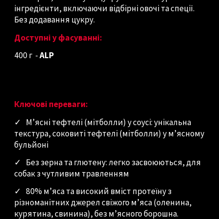
інгредієнти, включаючи відбірні овочі та спеції.
Без додавання цукру.
Доступні у фасуванні:
400 г
-
ALP
Ключові переваги:
✓
М’ясні тефтелі (мітболли) у соусі: унікальна
текстура, соковиті тефтелі (мітболли) у м’ясному
бульйоні
✓
Без зерна та глютену: легко засвоюються, для
собак з чутливим травленням
✓
80% м’яса та високий вміст протеїну з
різноманітних джерел свіжого м’яса (оленина,
курятина, свинина), без м’ясного борошна.