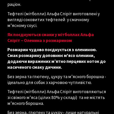
раціон.
Тефтелі (мітболли) Альфа Спіріт виготовлені у
вигляді соковитих тефтелей у смачному
м’ясному соусі.
Як поєднуються смаки у мітболлах Альфа
Спіріт – Оленина з розмарином
Розмарин чудово поєднується з олениною.
Смак розмарину доповнює м'ясо оленини,
додаючи виражених м’ятно перцевих ноток до
насиченого смаку дичини.
Без зерна та глютену, цукру та м’ясного борошна -
ідеально для собак з харчовою чутливістю.
Тефтелі (мітболли) Альфа Спіріт виготовляються
зі свіжого м’яса (цілих 80% у складі) та не містять
м’ясного борошна.
Без зерна, глютену та цукру– лише натуральні