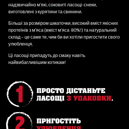
надзвичайно м’які, соковиті ласощі-снеки,
виготовлені з курятини та свинини.
Більші за розміром шматочки, високий вміст якісних
протеїнів з м’яса (вміст м’яса 80%!) та натуральний
склад – це саме те, чим би ви хотіли пригостити свого
улюбленця.
Ці ласощі припадуть до смаку навіть
найвибагливішим котикам!