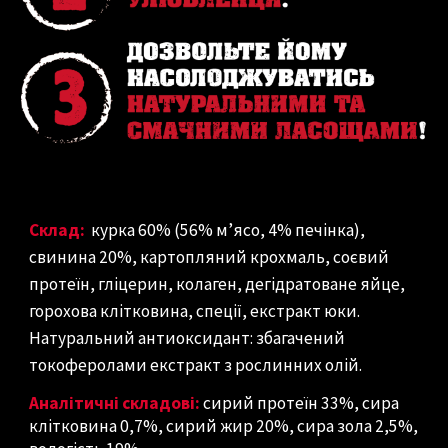
Склад:
курка 60% (56% м’ясо, 4% печінка),
свинина 20%, картопляний крохмаль, соєвий
протеїн, гліцерин, колаген, дегідратоване яйце,
горохова клітковина, спеції, екстракт юки.
Натуральний антиоксидант: збагачений
токоферолами екстракт з рослинних олій.
Аналітичні складові:
сирий протеїн 33%, сира
клітковина 0,7%, сирий жир 20%, сира зола 2,5%,