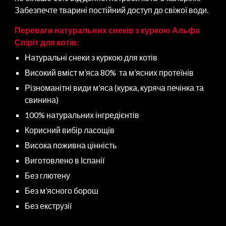
Забезпечте тварині постійний доступ до свіжої води.
Переваги натуральних снеків з куркою Альфа
Спіріт для
котів
:
Натуральні снеки з куркою для
котів
Високий вміст м’яса 80% та м’ясних протеїнів
Різноманітні види м’яса (курка, куряча печінка та
свинина)
100% натуральних інгредієнтів
Корисний вибір ласощів
Висока поживна цінність
Виготовлено в Іспанії
Без глютену
Без м’ясного борош
Без екструзії