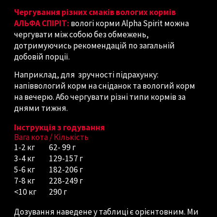
Чергування різних смаків вологих кормів
АЛЬФА СПІРІТ:
вологі корми Alpha Spirit можна
чергувати між собою без обмежень,
дотримуючись рекомендацій по загальній
добовій порції.
Наприклад, для зручності підрахунку:
напіввологий корм на сніданок та вологий корм
на вечерю. Або чергувати різні типи кормів за
днями тижня.
Інструкція з годування
Вага кота / Кількість
1-2
кг
62- 99 г
3-4
кг
129-157 г
5-6
кг
182-206 г
7-8
кг
228-249 г
<
10
кг
290 г
Дозування наведене у таблиці є орієнтовним. Ми