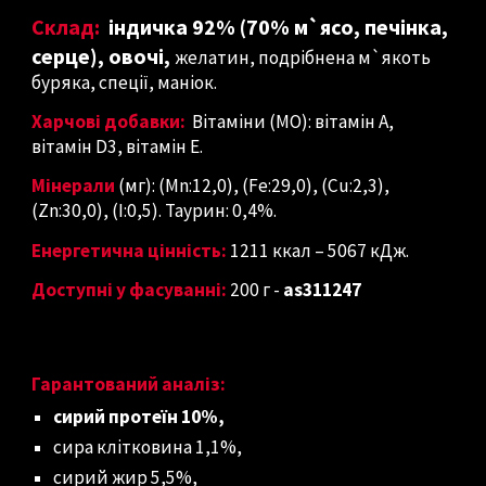
Склад:
індичка 92% (70% м`ясо, печінка,
серце), овочі,
желатин, подрібнена м`якоть
буряка, спеції, маніок.
Харчові добавки:
Вітаміни (МО): вітамін A,
вітамін D3, вітамін E.
Мінерали
(мг): (Mn:12,0), (Fe:29,0), (Cu:2,3),
(Zn:30,0), (I:0,5). Таурин: 0,4%.
Енергетична цінність:
1211 ккал – 5067 кДж.
Доступні у фасуванні:
200 г
-
as
311247
Гарантований аналіз:
сирий протеїн 10%,
сира клітковина 1,1%,
сирий жир 5,5%,