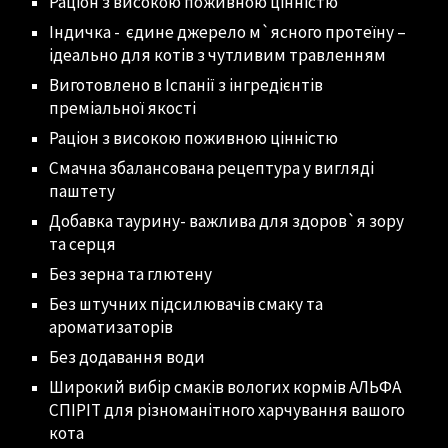
Раціон з високою поживною цінністю
Індичка - єдине джерело м`ясного протеїну –
ідеально для котів з чутливим травленням
Виготовлено в Іспанії з інгредієнтів
преміальної якості
Раціон з високою поживною цінністю
Смачна збалансована рецептура у вигляді
паштету
Добавка таурину- важлива для здоров`я зору
та серця
Без зерна та глютену
Без штучних підсилювачів смаку та
ароматизаторів
Без додавання води
Широкий вибір смаків вологих кормів АЛЬФА
СПІРІТ для різноманітного харчування вашого
кота