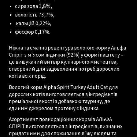
сира зола 1,8%,
вологість 73,7%,
кальцій 0,22%,
фосфор 0,17%.
Ніжна та смачна рецептура вологого корму Альфа
Спіріт з м’ясом індички (92%) у формі паштету –
це вишуканий витвір кулінарного мистецтва,
створений для задоволення потреб дорослих
котів всіх порід.
Вологий корм Alpha Spirit Turkey Adult Cat для
дорослих котів виготовляється з інгредієнтів
преміальної якості з добавкою таурину, де
єдиним джерелом протеїну є індичка.
Асортимент повнораціонних кормів АЛЬФА
СПІРІТ виготовляється з інгредієнтів, визнаних
придатними для споживання в їжу людям та