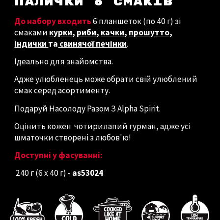
ПАЛИЧКИ 6 СМАКІВ
До набору входить
6 планшеток (по 40 г) зі
смаками
курки
,
риби
,
качки
,
прошутто
,
індички
та
свинячої печінки
.
Ідеально для знайомства.
Адже улюбленець може обрати свій улюблений
смак серед асортименту.
Подаруй Насолоду Разом З Alpha Spirit.
Оцінить кожен чотирилапий гурман, адже усі
шматочки створені з любов'ю!
Доступні у фасуванні:
240 г (6 х 40 г)
-
as53024