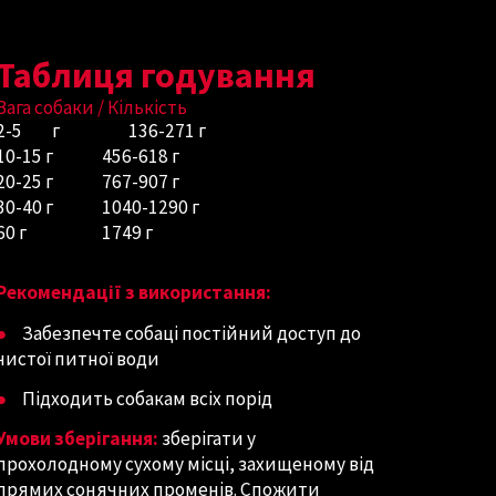
Таблиця годування
Вага собаки / Кількість
2-5
г
136-271 г
10-15
г
456-618
г
20-25
г
767-907
г
30-40 г
1040-1290
г
60 г
1749
г
Рекомендації з використання:
●
Забезпечте собаці постійний доступ до
чистої питної води
●
Підходить собакам всіх порід
Умови зберігання:
зберігати у
прохолодному сухому місці, захищеному від
прямих сонячних променів. Спожити