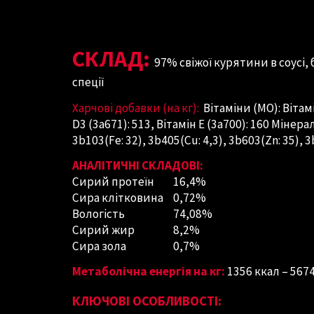
СКЛАД:
97% свіжої курятини в соусі, 
спеції
Харчові добавки (на кг):
Вітаміни (МО): Вітамі
D3 (3a671): 513, Вітамін E (3a700): 160 Мінерал
3b103(Fe: 32), 3b405(Cu: 4,3), 3b603(Zn: 35), 3b
АНАЛІТИЧНІ СКЛАДОВІ:
Сирий протеїн
16,4%
Сира клітковина
0,72%
Вологість
74,08%
Сирий жир
8,2%
Сира зола
0,7%
Метаболічна енергія на кг:
1356 ккал – 567
КЛЮЧОВІ ОСОБЛИВОСТІ: