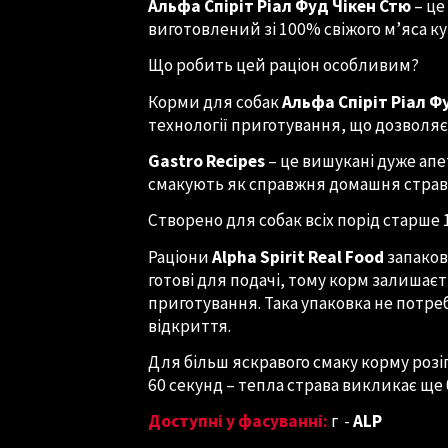
Альфа Спіріт Ріал Фуд Чікен Стю
– це
виготовлений зі 100% свіжого м’яса ку
Що робить цей раціон особливим?
Корми для собак
Альфа Спіріт Ріал Ф
технології приготування, що дозволяє
Gastro Recipes
– це вишукані дуже апе
смакують як справжня домашня страв
Створено для собак всіх порід старше 1
Раціони
Alpha Spirit Real Food
запаков
готові для подачі, тому корм залишає
приготування. Така упаковка не потре
відкриття.
Для більш яскравого смаку корму розі
60 секунд – тепла страва викликає ще
Доступні у фасуванні:
г
-
ALP