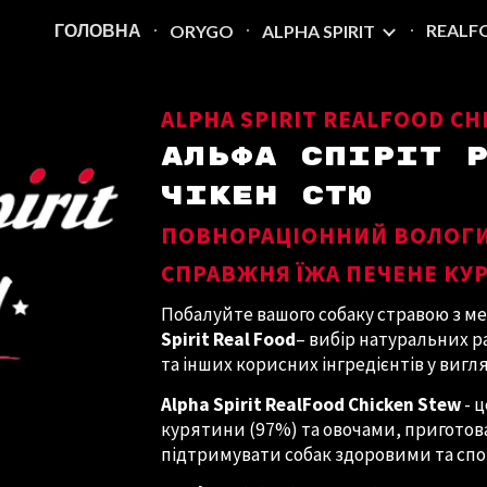
ГОЛОВНА
REALF
ORYGO
ALPHA SPIRIT
ip to main content
Skip to navigat
ALPHA SPIRIT
REALFOOD CH
АЛЬФА СПІРІТ 
ЧІКЕН СТЮ
ПОВНОРАЦІОННИЙ ВОЛОГИ
СПРАВЖНЯ ЇЖА ПЕЧЕНЕ КУР
Побалуйте вашого собаку стравою з м
Spirit Real Food
– вибір натуральних р
та інших корисних інгредієнтів у вигля
Alpha Spirit RealFood Chiсken Stew
- 
курятини (97%) та овочами, приготова
підтримувати собак здоровими та спо