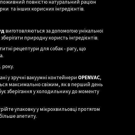
 поживний повністю натуральний раціон
рки та інших корисних інгредієнтів.
уд
виготовляються за допомогою унікальної
 зберігати природну користь інгредієнтів.
титні рецептури для собак - рагу, що
а.
 року.
ані у зручні вакуумні контейнери
OPENVAC
,
ться максимально свіжим, як в перший день
бує зберігання у холодильнику до моменту
грійте упаковку у мікрохвильовці протягом
 більше апетиту.