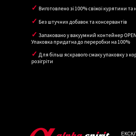
✓
Виготовлено зі 100% cвіжої курятини та 
✓
Без штучних добавок та консервантів
✓
Запаковано у вакуумний контейнер OPENV
Упаковка придатна до переробки на 100%
✓
Для більш яскравого смаку упаковку з к
розігріти
ЕКСК