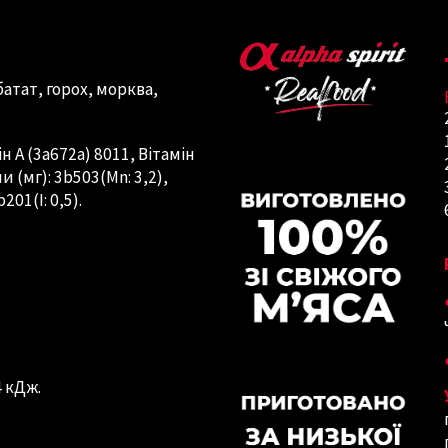
батат, горох, морква,
н A (3a672a) 8011, Вітамін
и (мг): 3b503(Mn: 3,2),
201(I: 0,5).
4 кДж.