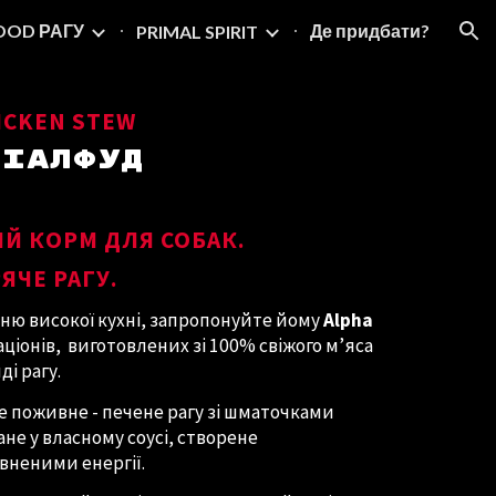
OOD РАГУ
Де придбати?
PRIMAL SPIRIT
ion
IСKEN STEW
РІАЛФУД
Й КОРМ ДЛЯ СОБАК.
ЯЧЕ РАГУ.
еню високої кухні, запропонуйте йому
Alpha
аціонів, виготовлених зі 100% свіжого м’яса
ді рагу.
це поживне - печене рагу зі шматочками
не у власному соусі, створене
вненими енергії.